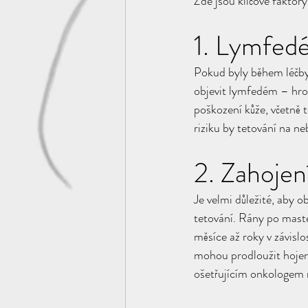
Zde jsou klíčové faktory,
1. Lymfedé
Pokud byly během léčby 
objevit lymfedém – hr
poškození kůže, včetně 
riziku by tetování na ne
2. Zahojen
Je velmi důležité, aby o
tetování. Rány po maste
měsíce až roky v závisl
mohou prodloužit hojení
ošetřujícím onkologem 