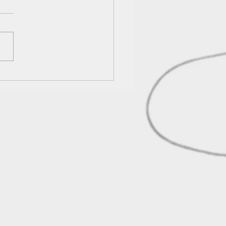
 intradermální tetováž
ho dvorce?