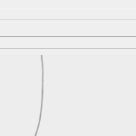
Typické důvody, proč si lidé
Co je
nechávají zhotovit tetování
prsní