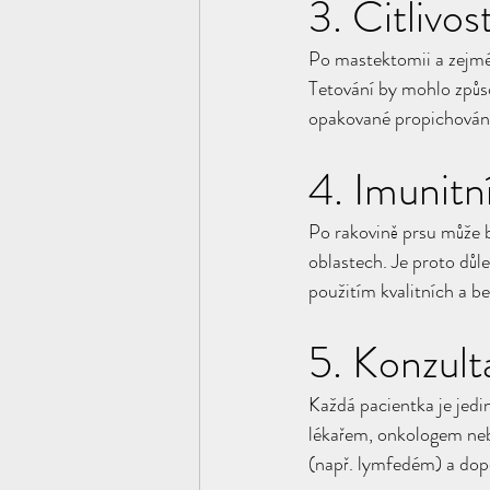
3. Citlivos
Po mastektomii a zejména
Tetování by mohlo způso
opakované propichování
4. Imunitn
Po rakovině prsu může b
oblastech. Je proto důl
použitím kvalitních a b
5. Konzult
Každá pacientka je jedi
lékařem, onkologem nebo
(např. lymfedém) a dopo