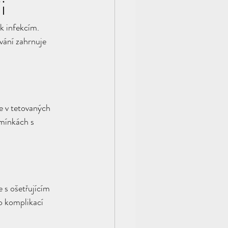
i
 k infekcím. 
vání zahrnuje 
e v tetovaných 
dmínkách s 
 s ošetřujícím 
o komplikací 