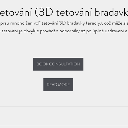
tetování (3D tetování bradav
prsu mnoho žen volí tetování 3D bradavky (areoly), což může zlep
tetování je obvykle prováděn odborníky až po úplné uzdravení a z
BOOK CONSULTATION
READ MORE