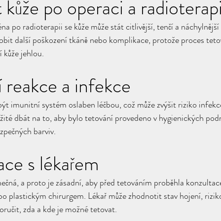
t kůže po operaci a radioterapi
 po radioterapii se kůže může stát citlivější, tenčí a náchylnější
bit další poškození tkáně nebo komplikace, protože proces teto
 kůže jehlou.
í reakce a infekce
ýt imunitní systém oslaben léčbou, což může zvýšit riziko infekc
ežité dbát na to, aby bylo tetování provedeno v hygienických po
ezpečných barviv.
ace s lékařem
nečná, a proto je zásadní, aby před tetováním proběhla konzultace
 plastickým chirurgem. Lékař může zhodnotit stav hojení, rizik
ručit, zda a kde je možné tetovat.