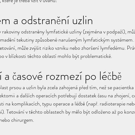
 které je třeba vzít v úvahu:
m a odstranění uzlin
rakoviny odstraněny lymfatické uzliny (zejména v podpaží), můž
omadění tekutiny způsobené narušeným lymfatickým systémem. J
tetování, může zvýšit riziko vzniku nebo zhoršení lymfedému. Prá
bo v blízkosti těchto oblastí mohlo být problematické.
í a časové rozmezí po léčbě
blast prsou a uzlin byla zcela zahojená před tím, než se pacientk
ktomii a dalších operacích potřebují dostatek času na zhojení, c
osti na komplikacích, typu operace a léčbě (např. radioterapie n
). Tetování v těchto oblastech by mělo být odloženo až po konzu
nebo chirurgem.