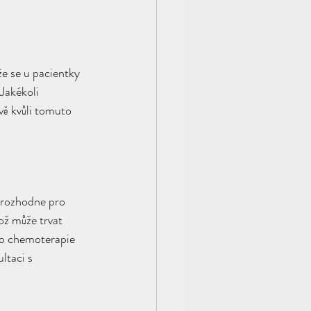
e se u pacientky 
akékoli 
vě kvůli tomuto 
a rozhodne pro 
ož může trvat 
ebo chemoterapie 
ltaci s 