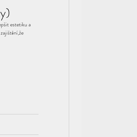
ky)
šit estetiku a 
ajištění,že 