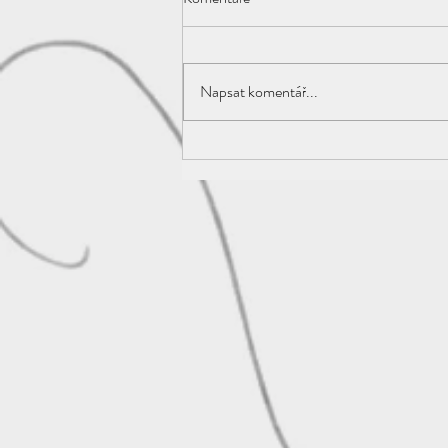
Napsat komentář...
7 benefitů miniaturního tetování