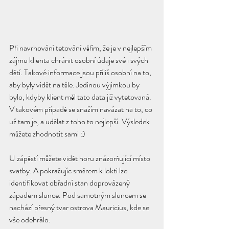
Při navrhování tetování věřím, že je v nejlepším 
zájmu klienta chránit osobní údaje své i svých 
dětí. Takové informace jsou příliš osobní na to, 
aby byly vidět na těle. Jedinou výjimkou by 
bylo, kdyby klient měl tato data již vytetovaná. 
V takovém případě se snažím navázat na to, co 
už tam je, a udělat z toho to nejlepší. Výsledek 
můžete zhodnotit sami :)
U zápěstí můžete vidět horu znázorňující místo 
svatby. A pokračujíc směrem k lokti lze 
identifikovat obřadní stan doprovázený 
západem slunce. Pod samotným sluncem se 
nachází přesný tvar ostrova Mauricius, kde se 
vše odehrálo.