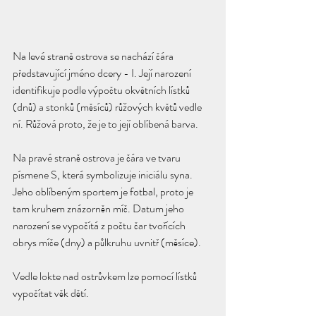
Na levé straně ostrova se nachází čára 
představující jméno dcery - I. Její narození 
identifikuje podle výpočtu okvětních lístků 
(dnů) a stonků (měsíců) růžových květů vedle 
ní. Růžová proto, že je to její oblíbená barva.
Na pravé straně ostrova je čára ve tvaru 
písmene S, která symbolizuje iniciálu syna. 
Jeho oblíbeným sportem je fotbal, proto je 
tam kruhem znázorněn míč. Datum jeho 
narození se vypočítá z počtu čar tvořících 
obrys míče (dny) a půlkruhu uvnitř (měsíce).
Vedle lokte nad ostrůvkem lze pomocí lístků 
vypočítat věk dětí.