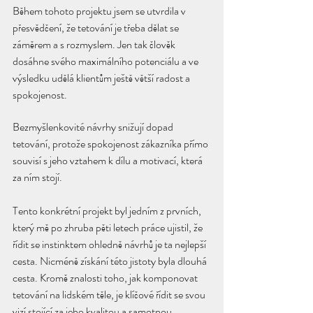
Během tohoto projektu jsem se utvrdila v 
přesvědčení, že tetování je třeba dělat se 
záměrem a s rozmyslem. Jen tak člověk 
dosáhne svého maximálního potenciálu a ve 
výsledku udělá klientům ještě větší radost a 
spokojenost.
Bezmyšlenkovité návrhy snižují dopad 
tetování, protože spokojenost zákazníka přímo 
souvisí s jeho vztahem k dílu a motivací, která 
za ním stojí.
Tento konkrétní projekt byl jedním z prvních, 
který mě po zhruba pěti letech práce ujistil, že 
řídit se instinktem ohledně návrhů je ta nejlepší 
cesta. Nicméně získání této jistoty byla dlouhá 
cesta. Kromě znalosti toho, jak komponovat 
tetování na lidském těle, je klíčové řídit se svou 
vizí stojící za jeho kvalitou a samotnou 