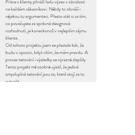
Práce s klienty přináší řadu výzev v závislosti 
na každém zákazníkovi. Někdy to obnáší i 
nějakou tu argumentaci. Přesto stát si za tím, 
co považujete za správné designové 
rozhodnutí, je koneckonců v nejlepším zájmu 
klienta.
Od tohoto projektu jsem se přestala bát, že 
budu v opozici, když cítím, že mám pravdu. A 
proces tetování i výsledky se výrazně zlepšily.
Tento projekt mě osobně ujistil, že jediná 
smysluplná tetování jsou ta, která stojí za to 
vytvořit.
https://video.wixstatic.com/video/f0c6ce_b3a7cfaf
229e4ac083e7eb08a11304c5/480p/mp4/file.m
p4