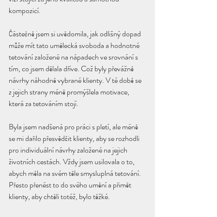
kompozicí.
Částečně jsem si uvědomila, jak odlišný dopad 
může mít tato umělecká svoboda a hodnotné 
tetování založené na nápadech ve srovnání s 
tím, co jsem dělala dříve. Což byly převážně 
návrhy náhodně vybrané klienty. V té době se 
z jejich strany méně promýšlela motivace, 
která za tetováním stojí.
Byla jsem nadšená pro práci s pletí, ale méně 
se mi dařilo přesvědčit klienty, aby se rozhodli 
pro individuální návrhy založené na jejich 
životních cestách. Vždy jsem usilovala o to, 
abych měla na svém těle smysluplná tetování. 
Přesto přenést to do svého umění a přimět 
klienty, aby chtěli totéž, bylo těžké.